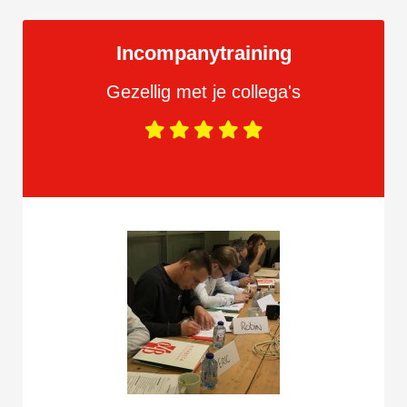
Incompanytraining
Gezellig met je collega's