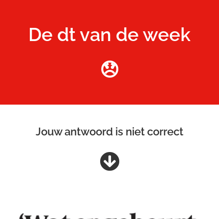
De dt van de week
😞
Jouw antwoord is niet correct