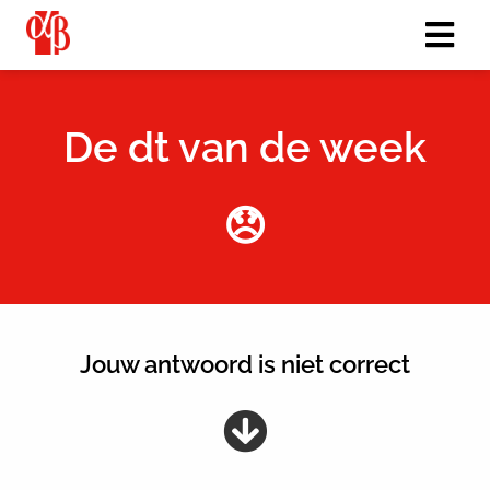
De dt van de week
😞
Jouw antwoord is niet correct