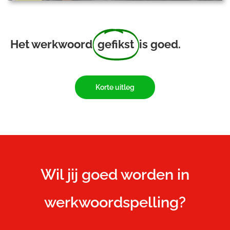
Het werkwoord
gefikst
is goed.
Korte uitleg
Wil jij goed worden in
werkwoordspelling?