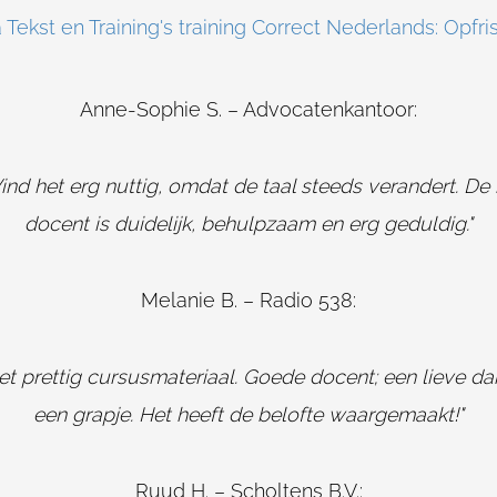
Tekst en Training's training Correct Nederlands: Opfris
Anne-Sophie S. – Advocatenkantoor:
Vind het erg nuttig, omdat de taal steeds verandert. De m
docent is duidelijk, behulpzaam en erg geduldig."
Melanie B. – Radio 538:
t prettig cursusmateriaal. Goede docent; een lieve dame
een grapje. Het heeft de belofte waargemaakt!"
Ruud H. – Scholtens B.V.: