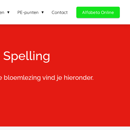
en
PE-punten
Contact
Alfabeta Online
 Spelling
 bloemlezing vind je hieronder.