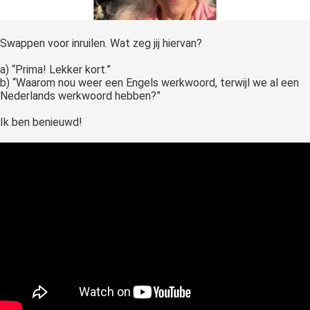
Swappen voor inruilen. Wat zeg jij hiervan?
a) “Prima! Lekker kort.”
b) “Waarom nou weer een Engels werkwoord, terwijl we al een
Nederlands werkwoord hebben?”
Ik ben benieuwd!