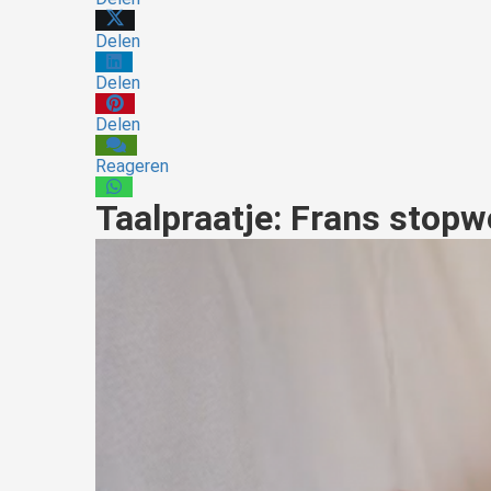
Delen
Delen
Delen
Reageren
Taalpraatje: Frans stop