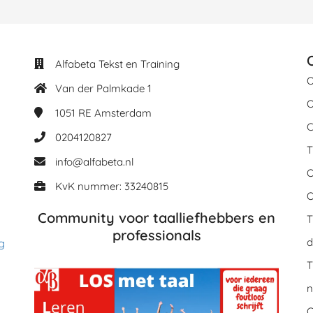
Alfabeta Tekst en Training
O
Van der Palmkade 1
O
1051 RE
Amsterdam
C
0204120827
T
info@alfabeta.nl
O
KvK nummer: 33240815
O
Community voor taalliefhebbers en
T
professionals
d
g
T
n
C