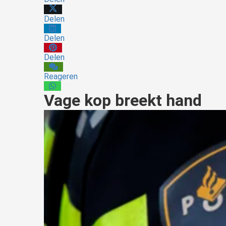
Delen
Delen
Delen
Reageren
Vage kop breekt hand