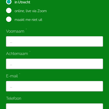
in Utrecht
online, live via Zoom
maakt me niet uit
*
Voornaam
*
Achternaam
*
E-mail
Telefoon