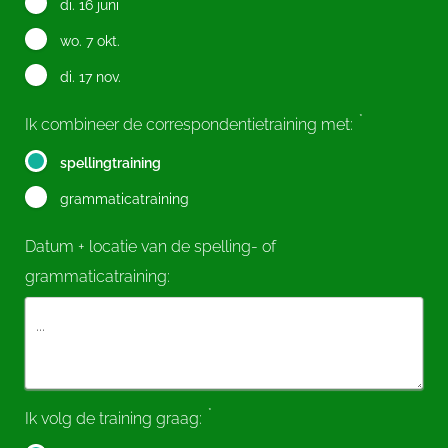
di. 16 juni
wo. 7 okt.
di. 17 nov.
*
Ik combineer de correspondentietraining met:
spellingtraining
grammaticatraining
Datum + locatie van de spelling- of
grammaticatraining:
*
Ik volg de training graag: