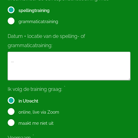
spellingtraining
grammaticatraining
Datum + locatie van de spelling- of
grammaticatraining:
*
Ik volg de training graag:
in Utrecht
online, live via Zoom
maakt me niet uit
*
Voornaam