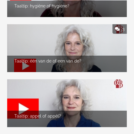
Taaltip: hygiène of hygiëne?
3
Taaltip: één van de of een van de?
Taaltip: appel of appèl?