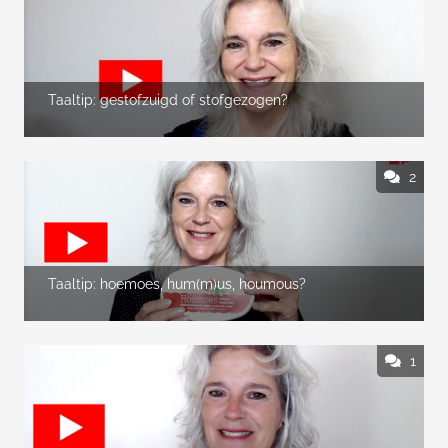
Taaltip: gestofzuigd of stofgezogen?
2
Taaltip: hoemoes, hum(m)us, houmous?
1