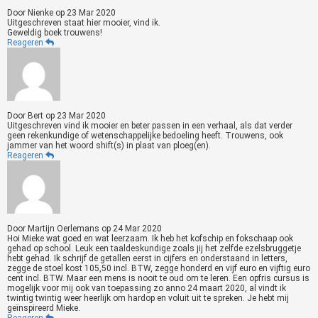
Door
Nienke
op
23 Mar 2020
Uitgeschreven staat hier mooier, vind ik.
Geweldig boek trouwens!
Reageren
Door
Bert
op
23 Mar 2020
Uitgeschreven vind ik mooier en beter passen in een verhaal, als dat verder
geen rekenkundige of wetenschappelijke bedoeling heeft. Trouwens, ook
jammer van het woord shift(s) in plaat van ploeg(en).
Reageren
Door
Martijn Oerlemans
op
24 Mar 2020
Hoi Mieke wat goed en wat leerzaam. Ik heb het kofschip en fokschaap ook
gehad op school. Leuk een taaldeskundige zoals jij het zelfde ezelsbruggetje
hebt gehad. Ik schrijf de getallen eerst in cijfers en onderstaand in letters,
zegge de stoel kost 105,50 incl. BTW, zegge honderd en vijf euro en vijftig euro
cent incl. BTW. Maar een mens is nooit te oud om te leren. Een opfris cursus is
mogelijk voor mij ook van toepassing zo anno 24 maart 2020, al vindt ik
twintig twintig weer heerlijk om hardop en voluit uit te spreken. Je hebt mij
geïnspireerd Mieke.
Reageren